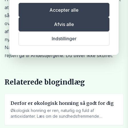
at gå til — uden at gå på kompromis med smagen —
Accepter alle
så er peruviansk kaffe et oplagt valg. Den er venlig
over for både filterbrygning og espresso, og dens
Afvis alle
afrundede karakter gør den til en favorit for både
Indstillinger
nybegyndere og garvede kaffeelskere.
Næste gang du vil prøve noget nyt i koppen, så lad
rejsen gå til Andesbjergene. Du bliver ikke skuffet.
Relaterede blogindlæg
Derfor er økologisk honning så godt for dig
Økologisk honning er ren, naturlig og fuld af
antioxidanter. Læs om de sundhedsfremmende
egenskaber – fra...