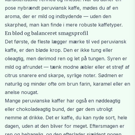
pose nybrændt peruviansk kaffe, mødes du af en
aroma, der er mild og indbydende — uden den
skarphed, man kan finde i mere robuste kaffetyper.
En blød og balanceret smagsprofil
Det første, de fleste lægger mærke til ved peruviansk
kaffe, er den bløde krop. Den er ikke tung eller
olieagtig, men derimod ren og let på tungen. Syren er
mild og afrundet — tænk modne æbler eller et strejf af
citrus snarere end skarpe, syrlige noter. Sødmen er
naturlig og minder ofte om brun farin, karamel eller en
anelse nougat.
Mange peruvianske kaffer har også en nøddeagtig
eller chokoladeagtig bund, der gør dem utroligt
nemme at drikke. Det er kaffe, du kan nyde sort, hele
dagen, uden at den bliver for meget. Eftersmagen er
ren og behagelig, og den efterlader sjældent nogen