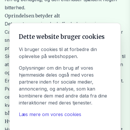
bitterhed.
Oprindelsen betyder alt
Det meste peruvianske kaffe dyrkes i regioner som
Cajamarca, Junín, Cusco og Amazonas. Her arbejder
Dette website bruger cookies
små familiebrug i bjergene, og en stor del af
produktionen er både økologisk og skyggedyrket.
Vi bruger cookies til at forbedre din
Skyggen fra de omkringliggende træer får bønnerne til
oplevelse på webshoppen.
at modne langsommere, hvilket koncentrerer smagen
Oplysninger om din brug af vores
og bevarer den bløde syre.
hjemmeside deles også med vores
En stor del af kaffen er desuden Fairtrade-certificeret.
partnere inden for sociale medier,
Peru er faktisk et af verdens største producenter af
annoncering, og analyse, som kan
kombinere dem med andre data fra dine
certificeret økologisk kaffe, og det mærkes på
interaktioner med deres tjenester.
kvaliteten — det er kaffe, der er dyrket med omhu,
både for naturens og bøndernes skyld.
Læs mere om vores cookies
Hvorfor du bør prøve den
Hvis du holder af en kop kaffe, der er mild, ren og let